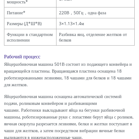
мощность*
Питание*
220В，50Гц，одна фаза
Размеры (Д*Ш*В)
3×1.13×1.4м
Функции в стандартном
Разбивка яиц, отделение желтков от
исполнении
белков
Рабочий процесс
Яйцеразбивочная машина 501В состоит из подающего конвейера и
вращающейся пластины. Вращающаяся пластина оснащена 18
роботизированными лезвиями, 18 чашами для белков и 18 чашами
для желтков.
Яйцеразбивочная машина оснащена автоматической системой
подачи, роликовым конвейером и разбивающими
чашами. Работники выкладывают яйца на бегунки разбивочной
машины, роботизированные руки с лопастями берут яйца с роликов,
яичная скорлупа разрезается лезвиями, белки и желтки поступают в
чаши для желтков, а затем посредством вибрации яичные белки
выливаются в нижерасположенные чаши.